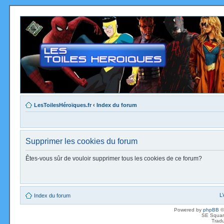
LesToilesHéroïques.fr
‹
Index du forum
Supprimer les cookies du forum
Êtes-vous sûr de vouloir supprimer tous les cookies de ce forum?
L
Index du forum
Powered by
phpBB
©
SE Squar
Tradu