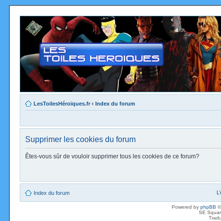
LesToilesHéroïques.fr
‹
Index du forum
Supprimer les cookies du forum
Êtes-vous sûr de vouloir supprimer tous les cookies de ce forum?
L
Index du forum
Powered by
phpBB
©
SE Squar
Tradu