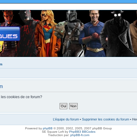
um
um
s les cookies de ce forum?
L’équipe du forum
•
Supprimer les cookies du forum
• Heu
Powered by
phpBB
© 2000, 2002, 2005, 2007 phpBB Group
SE Square Left by
PhpBB3 BBCodes
Traduction par:
phpBB-fr.com