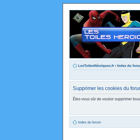
LesToilesHéroïques.fr
‹
Index du for
Supprimer les cookies du for
Êtes-vous sûr de vouloir supprimer tou
Index du forum