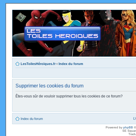
LesToilesHéroïques.fr
‹
Index du forum
Supprimer les cookies du forum
Êtes-vous sûr de vouloir supprimer tous les cookies de ce forum?
L
Index du forum
Powered by
phpBB
©
SE Squar
Tradu