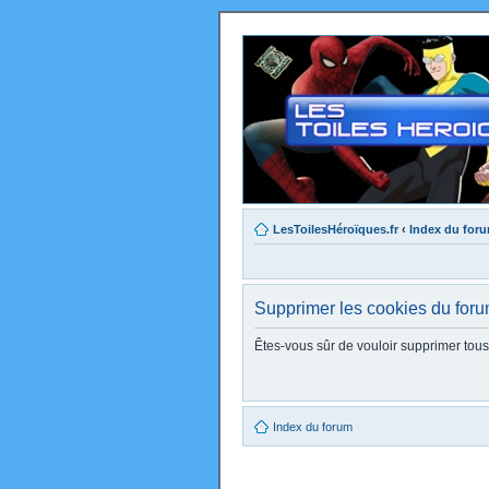
LesToilesHéroïques.fr
‹
Index du for
Supprimer les cookies du for
Êtes-vous sûr de vouloir supprimer tou
Index du forum