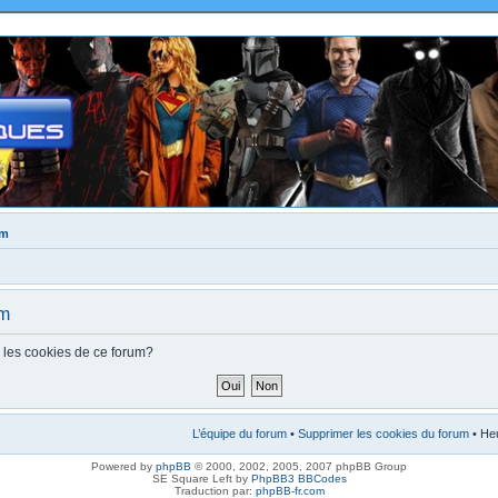
um
um
s les cookies de ce forum?
L’équipe du forum
•
Supprimer les cookies du forum
• Heu
Powered by
phpBB
© 2000, 2002, 2005, 2007 phpBB Group
SE Square Left by
PhpBB3 BBCodes
Traduction par:
phpBB-fr.com