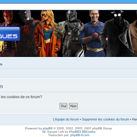
um
um
s les cookies de ce forum?
L’équipe du forum
•
Supprimer les cookies du forum
• Heu
Powered by
phpBB
© 2000, 2002, 2005, 2007 phpBB Group
SE Square Left by
PhpBB3 BBCodes
Traduction par:
phpBB-fr.com