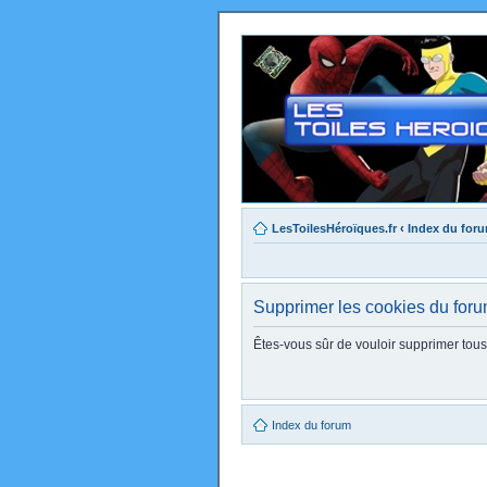
LesToilesHéroïques.fr
‹
Index du for
Supprimer les cookies du for
Êtes-vous sûr de vouloir supprimer tou
Index du forum