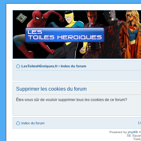
LesToilesHéroïques.fr
‹
Index du forum
Supprimer les cookies du forum
Êtes-vous sûr de vouloir supprimer tous les cookies de ce forum?
L
Index du forum
Powered by
phpBB
©
SE Squar
Tradu