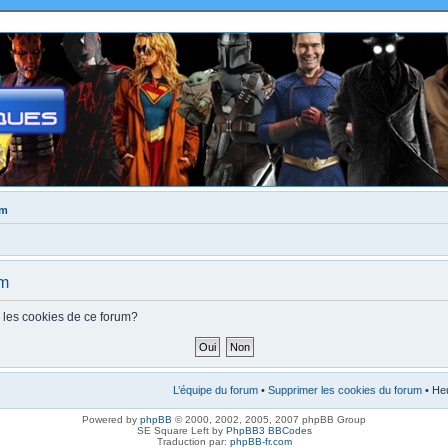
um
um
s les cookies de ce forum?
L’équipe du forum
•
Supprimer les cookies du forum
• Heu
Powered by
phpBB
© 2000, 2002, 2005, 2007 phpBB Group
SE Square Left by
PhpBB3 BBCodes
Traduction par:
phpBB-fr.com