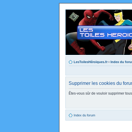
LesToilesHéroïques.fr
‹
Index du for
Supprimer les cookies du for
Êtes-vous sûr de vouloir supprimer tou
Index du forum