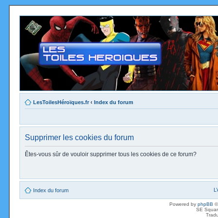
LesToilesHéroïques.fr
‹
Index du forum
Supprimer les cookies du forum
Êtes-vous sûr de vouloir supprimer tous les cookies de ce forum?
L
Index du forum
Powered by
phpBB
©
SE Squar
Tradu