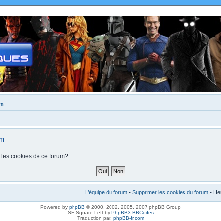
um
um
s les cookies de ce forum?
L’équipe du forum
•
Supprimer les cookies du forum
• Heu
Powered by
phpBB
© 2000, 2002, 2005, 2007 phpBB Group
SE Square Left by
PhpBB3 BBCodes
Traduction par:
phpBB-fr.com