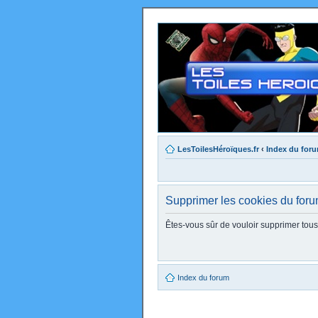
LesToilesHéroïques.fr
‹
Index du for
Supprimer les cookies du for
Êtes-vous sûr de vouloir supprimer tou
Index du forum