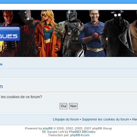
um
um
s les cookies de ce forum?
L’équipe du forum
•
Supprimer les cookies du forum
• Heu
Powered by
phpBB
© 2000, 2002, 2005, 2007 phpBB Group
SE Square Left by
PhpBB3 BBCodes
Traduction par:
phpBB-fr.com