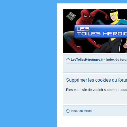
LesToilesHéroïques.fr
‹
Index du for
Supprimer les cookies du for
Êtes-vous sûr de vouloir supprimer tou
Index du forum