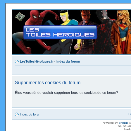
LesToilesHéroïques.fr
‹
Index du forum
Supprimer les cookies du forum
Êtes-vous sûr de vouloir supprimer tous les cookies de ce forum?
L
Index du forum
Powered by
phpBB
©
SE Squar
Tradu