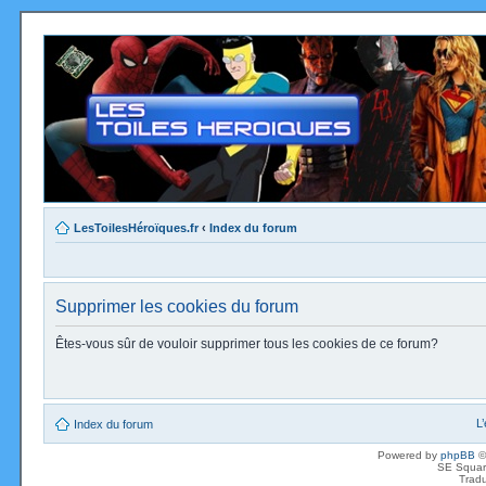
LesToilesHéroïques.fr
‹
Index du forum
Supprimer les cookies du forum
Êtes-vous sûr de vouloir supprimer tous les cookies de ce forum?
L
Index du forum
Powered by
phpBB
©
SE Squar
Tradu