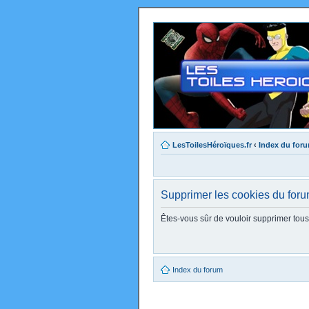
LesToilesHéroïques.fr
‹
Index du for
Supprimer les cookies du for
Êtes-vous sûr de vouloir supprimer tou
Index du forum