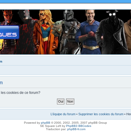
um
um
s les cookies de ce forum?
L’équipe du forum
•
Supprimer les cookies du forum
• Heu
Powered by
phpBB
© 2000, 2002, 2005, 2007 phpBB Group
SE Square Left by
PhpBB3 BBCodes
Traduction par:
phpBB-fr.com