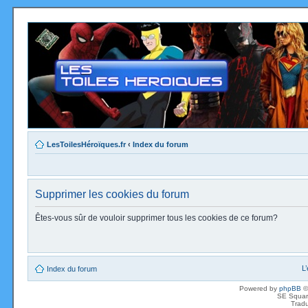
LesToilesHéroïques.fr
‹
Index du forum
Supprimer les cookies du forum
Êtes-vous sûr de vouloir supprimer tous les cookies de ce forum?
L
Index du forum
Powered by
phpBB
©
SE Squar
Tradu