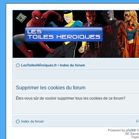
LesToilesHéroïques.fr
‹
Index du forum
Supprimer les cookies du forum
Êtes-vous sûr de vouloir supprimer tous les cookies de ce forum?
L
Index du forum
Powered by
phpBB
©
SE Squar
Tradu