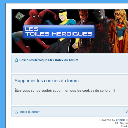
LesToilesHéroïques.fr
‹
Index du forum
Supprimer les cookies du forum
Êtes-vous sûr de vouloir supprimer tous les cookies de ce forum?
L
Index du forum
Powered by
phpBB
©
SE Squar
Tradu