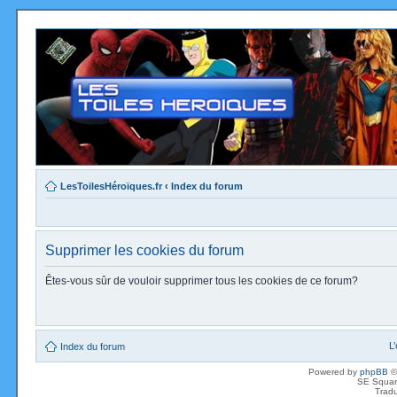
LesToilesHéroïques.fr
‹
Index du forum
Supprimer les cookies du forum
Êtes-vous sûr de vouloir supprimer tous les cookies de ce forum?
L
Index du forum
Powered by
phpBB
©
SE Squar
Tradu