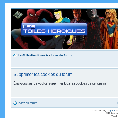
LesToilesHéroïques.fr
‹
Index du forum
Supprimer les cookies du forum
Êtes-vous sûr de vouloir supprimer tous les cookies de ce forum?
L
Index du forum
Powered by
phpBB
©
SE Squar
Tradu