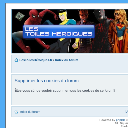
LesToilesHéroïques.fr
‹
Index du forum
Supprimer les cookies du forum
Êtes-vous sûr de vouloir supprimer tous les cookies de ce forum?
L
Index du forum
Powered by
phpBB
©
SE Squar
Tradu