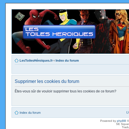
LesToilesHéroïques.fr
‹
Index du forum
Supprimer les cookies du forum
Êtes-vous sûr de vouloir supprimer tous les cookies de ce forum?
L
Index du forum
Powered by
phpBB
©
SE Squar
Tradu