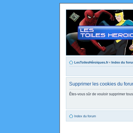
LesToilesHéroïques.fr
‹
Index du for
Supprimer les cookies du for
Êtes-vous sûr de vouloir supprimer tou
Index du forum