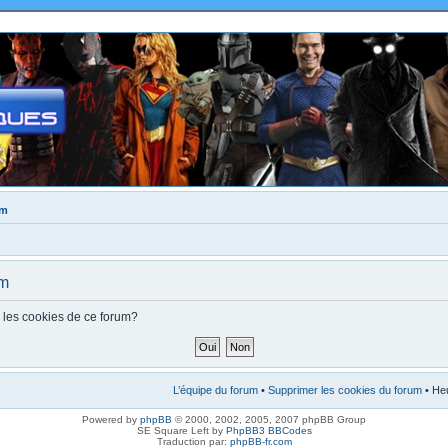
um
um
s les cookies de ce forum?
L’équipe du forum
•
Supprimer les cookies du forum
• Heu
Powered by
phpBB
© 2000, 2002, 2005, 2007 phpBB Group
SE Square Left by
PhpBB3 BBCodes
Traduction par:
phpBB-fr.com