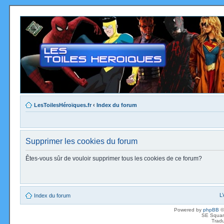
LesToilesHéroïques.fr
‹
Index du forum
Supprimer les cookies du forum
Êtes-vous sûr de vouloir supprimer tous les cookies de ce forum?
L
Index du forum
Powered by
phpBB
©
SE Squar
Tradu