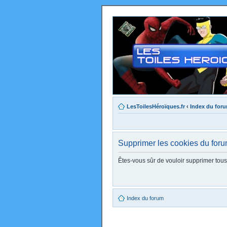
LesToilesHéroïques.fr
‹
Index du for
Supprimer les cookies du for
Êtes-vous sûr de vouloir supprimer tou
Index du forum