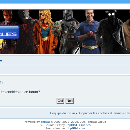
um
um
s les cookies de ce forum?
L’équipe du forum
•
Supprimer les cookies du forum
• Heu
Powered by
phpBB
© 2000, 2002, 2005, 2007 phpBB Group
SE Square Left by
PhpBB3 BBCodes
Traduction par:
phpBB-fr.com