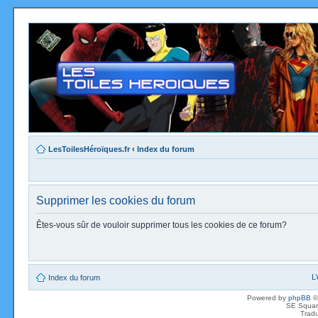
LesToilesHéroïques.fr
‹
Index du forum
Supprimer les cookies du forum
Êtes-vous sûr de vouloir supprimer tous les cookies de ce forum?
L
Index du forum
Powered by
phpBB
©
SE Squar
Tradu