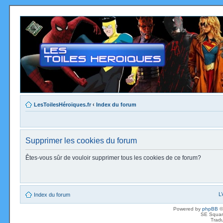
LesToilesHéroïques.fr
‹
Index du forum
Supprimer les cookies du forum
Êtes-vous sûr de vouloir supprimer tous les cookies de ce forum?
L
Index du forum
Powered by
phpBB
©
SE Squar
Tradu