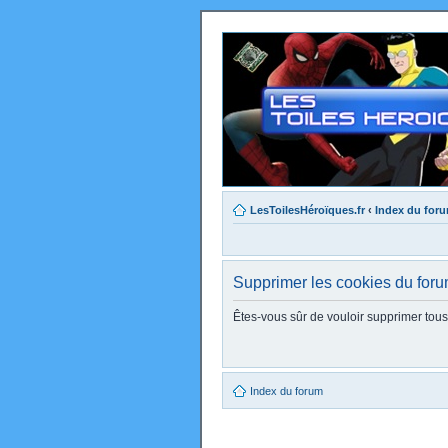
LesToilesHéroïques.fr
‹
Index du for
Supprimer les cookies du for
Êtes-vous sûr de vouloir supprimer tou
Index du forum