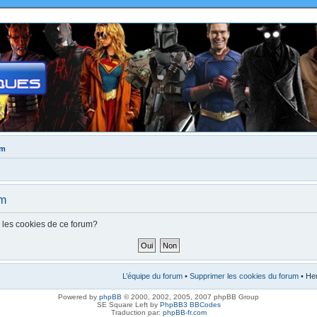
um
um
s les cookies de ce forum?
L’équipe du forum
•
Supprimer les cookies du forum
• Heu
Powered by
phpBB
© 2000, 2002, 2005, 2007 phpBB Group
SE Square Left by
PhpBB3 BBCodes
Traduction par:
phpBB-fr.com