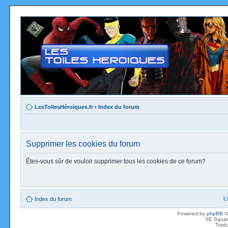
LesToilesHéroïques.fr
‹
Index du forum
Supprimer les cookies du forum
Êtes-vous sûr de vouloir supprimer tous les cookies de ce forum?
L
Index du forum
Powered by
phpBB
©
SE Squar
Tradu