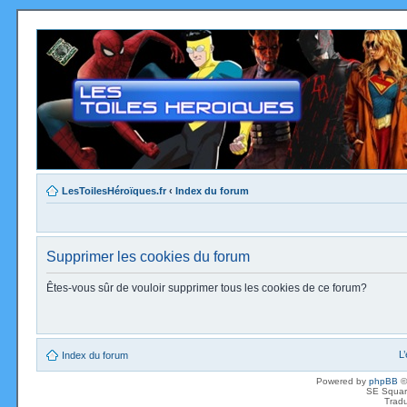
LesToilesHéroïques.fr
‹
Index du forum
Supprimer les cookies du forum
Êtes-vous sûr de vouloir supprimer tous les cookies de ce forum?
L
Index du forum
Powered by
phpBB
©
SE Squar
Tradu