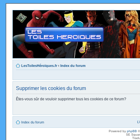
LesToilesHéroïques.fr
‹
Index du forum
Supprimer les cookies du forum
Êtes-vous sûr de vouloir supprimer tous les cookies de ce forum?
L
Index du forum
Powered by
phpBB
©
SE Squar
Tradu