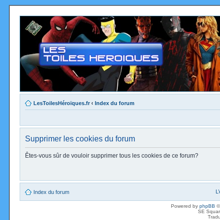
LesToilesHéroïques.fr
‹
Index du forum
Supprimer les cookies du forum
Êtes-vous sûr de vouloir supprimer tous les cookies de ce forum?
L
Index du forum
Powered by
phpBB
©
SE Squar
Tradu