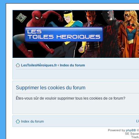
LesToilesHéroïques.fr
‹
Index du forum
Supprimer les cookies du forum
Êtes-vous sûr de vouloir supprimer tous les cookies de ce forum?
L
Index du forum
Powered by
phpBB
©
SE Squar
Tradu