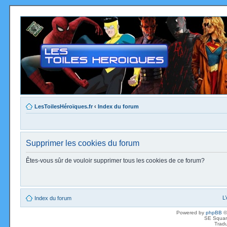
LesToilesHéroïques.fr
‹
Index du forum
Supprimer les cookies du forum
Êtes-vous sûr de vouloir supprimer tous les cookies de ce forum?
L
Index du forum
Powered by
phpBB
©
SE Squar
Tradu