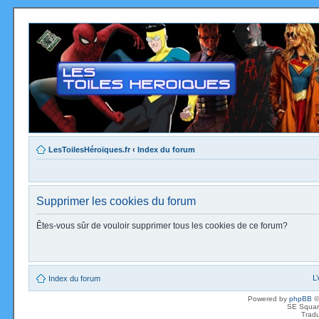
LesToilesHéroïques.fr
‹
Index du forum
Supprimer les cookies du forum
Êtes-vous sûr de vouloir supprimer tous les cookies de ce forum?
L
Index du forum
Powered by
phpBB
©
SE Squar
Tradu