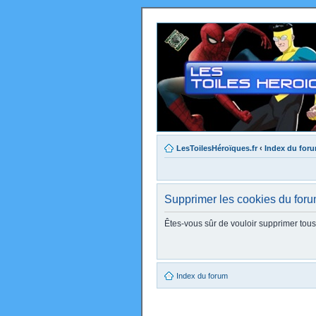
LesToilesHéroïques.fr
‹
Index du for
Supprimer les cookies du for
Êtes-vous sûr de vouloir supprimer tou
Index du forum