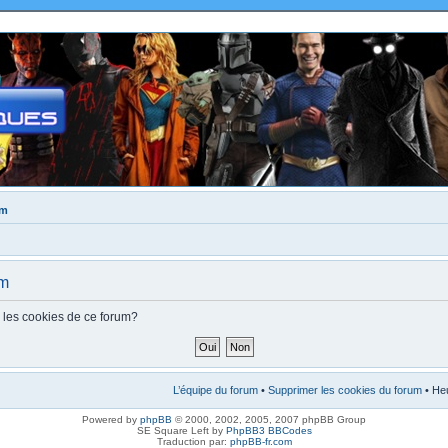
um
um
s les cookies de ce forum?
L’équipe du forum
•
Supprimer les cookies du forum
• Heu
Powered by
phpBB
© 2000, 2002, 2005, 2007 phpBB Group
SE Square Left by
PhpBB3 BBCodes
Traduction par:
phpBB-fr.com