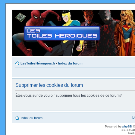
LesToilesHéroïques.fr
‹
Index du forum
Supprimer les cookies du forum
Êtes-vous sûr de vouloir supprimer tous les cookies de ce forum?
L
Index du forum
Powered by
phpBB
©
SE Squar
Tradu