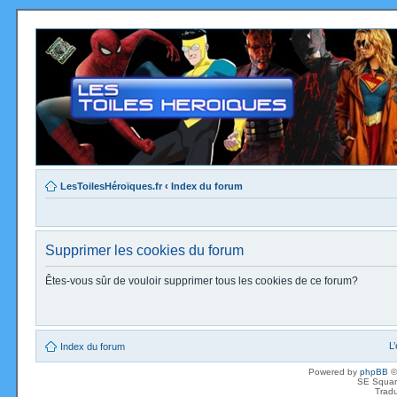
LesToilesHéroïques.fr
‹
Index du forum
Supprimer les cookies du forum
Êtes-vous sûr de vouloir supprimer tous les cookies de ce forum?
L
Index du forum
Powered by
phpBB
©
SE Squar
Tradu