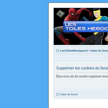
LesToilesHéroïques.fr
‹
Index du for
Supprimer les cookies du for
Êtes-vous sûr de vouloir supprimer tou
Index du forum