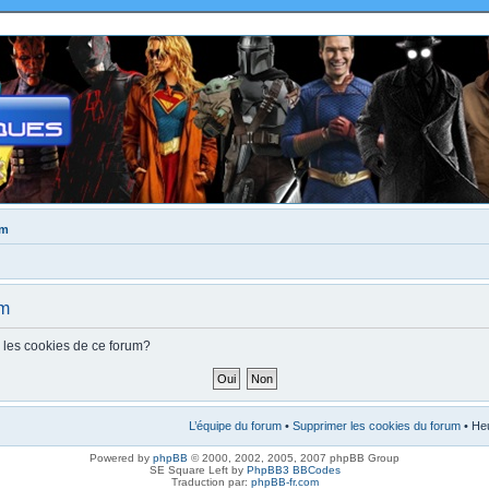
um
um
s les cookies de ce forum?
L’équipe du forum
•
Supprimer les cookies du forum
• Heu
Powered by
phpBB
© 2000, 2002, 2005, 2007 phpBB Group
SE Square Left by
PhpBB3 BBCodes
Traduction par:
phpBB-fr.com