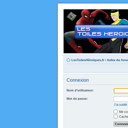
LesToilesHéroïques.fr
‹
Index du for
Connexion
Nom d’utilisateur:
Mot de passe:
J’ai oubli
Me con
Cacher