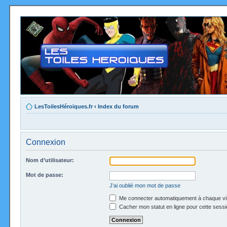
LesToilesHéroïques.fr
‹
Index du forum
Connexion
Nom d’utilisateur:
Mot de passe:
J’ai oublié mon mot de passe
Me connecter automatiquement à chaque vi
Cacher mon statut en ligne pour cette sessi