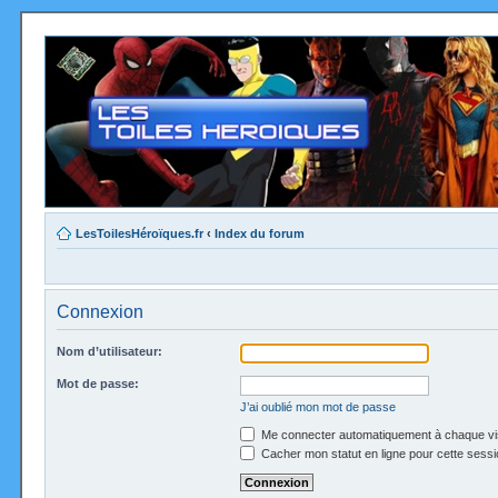
LesToilesHéroïques.fr
‹
Index du forum
Connexion
Nom d’utilisateur:
Mot de passe:
J’ai oublié mon mot de passe
Me connecter automatiquement à chaque vi
Cacher mon statut en ligne pour cette sessi