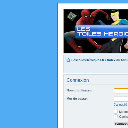
LesToilesHéroïques.fr
‹
Index du for
Connexion
Nom d’utilisateur:
Mot de passe:
J’ai oubli
Me con
Cacher