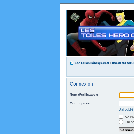
LesToilesHéroïques.fr
‹
Index du for
Connexion
Nom d’utilisateur:
Mot de passe:
J’ai oubli
Me con
Cacher