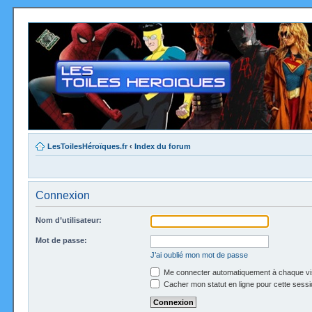
LesToilesHéroïques.fr
‹
Index du forum
Connexion
Nom d’utilisateur:
Mot de passe:
J’ai oublié mon mot de passe
Me connecter automatiquement à chaque vi
Cacher mon statut en ligne pour cette sessi