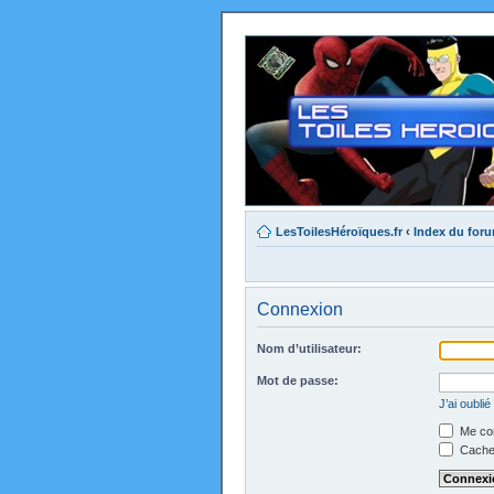
LesToilesHéroïques.fr
‹
Index du for
Connexion
Nom d’utilisateur:
Mot de passe:
J’ai oubli
Me con
Cacher