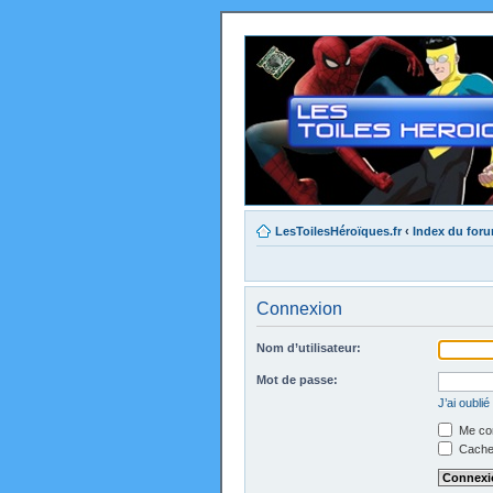
LesToilesHéroïques.fr
‹
Index du for
Connexion
Nom d’utilisateur:
Mot de passe:
J’ai oubli
Me con
Cacher