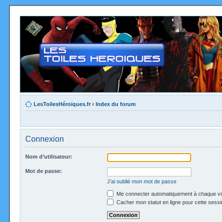
LesToilesHéroïques.fr
‹
Index du forum
Connexion
Nom d’utilisateur:
Mot de passe:
J’ai oublié mon mot de passe
Me connecter automatiquement à chaque vi
Cacher mon statut en ligne pour cette sessi