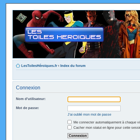
LesToilesHéroïques.fr
‹
Index du forum
Connexion
Nom d’utilisateur:
Mot de passe:
J’ai oublié mon mot de passe
Me connecter automatiquement à chaque vi
Cacher mon statut en ligne pour cette sessi