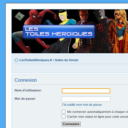
LesToilesHéroïques.fr
‹
Index du forum
Connexion
Nom d’utilisateur:
Mot de passe:
J’ai oublié mon mot de passe
Me connecter automatiquement à chaque vi
Cacher mon statut en ligne pour cette sessi