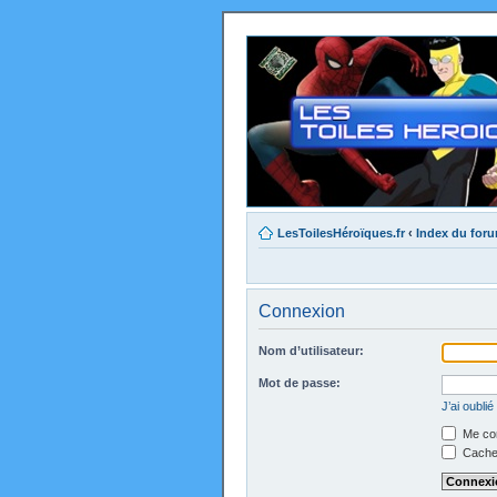
LesToilesHéroïques.fr
‹
Index du for
Connexion
Nom d’utilisateur:
Mot de passe:
J’ai oubli
Me con
Cacher